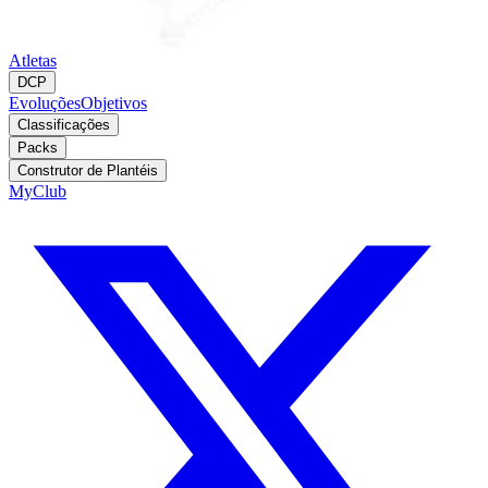
Atletas
DCP
Evoluções
Objetivos
Classificações
Packs
Construtor de Plantéis
MyClub