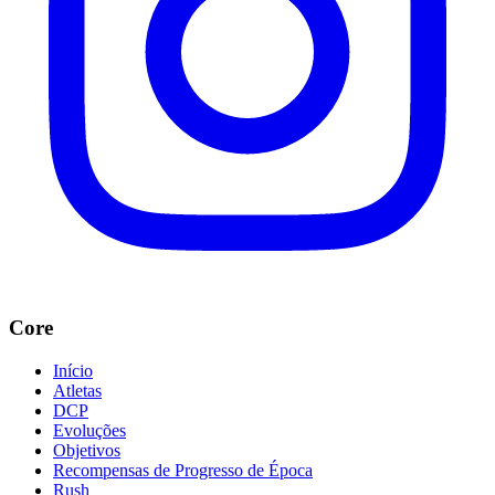
Core
Início
Atletas
DCP
Evoluções
Objetivos
Recompensas de Progresso de Época
Rush