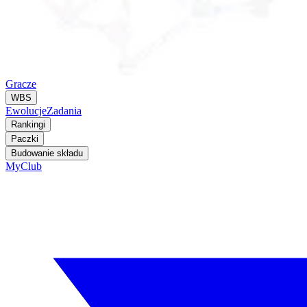
Gracze
WBS
Ewolucje
Zadania
Rankingi
Paczki
Budowanie składu
MyClub