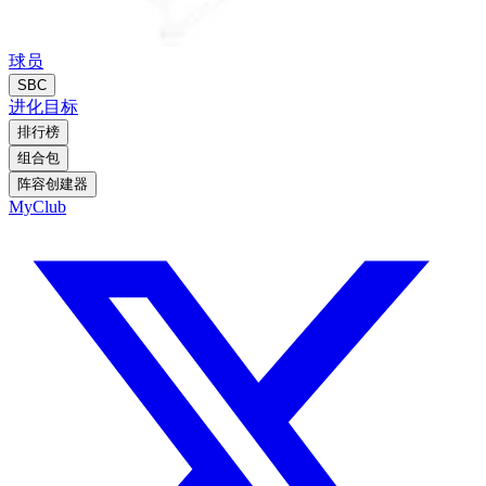
球员
SBC
进化
目标
排行榜
组合包
阵容创建器
MyClub