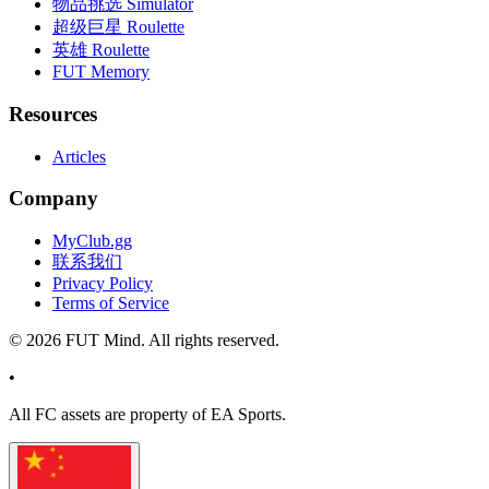
物品挑选 Simulator
超级巨星 Roulette
英雄 Roulette
FUT Memory
Resources
Articles
Company
MyClub.gg
联系我们
Privacy Policy
Terms of Service
©
2026
FUT Mind. All rights reserved.
•
All
FC
assets are property of EA Sports.