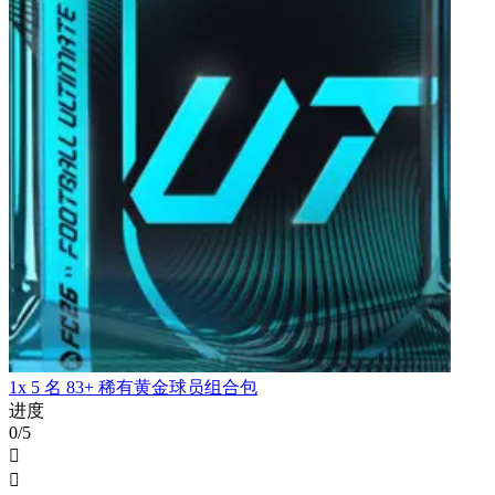
1x 5 名 83+ 稀有黄金球员组合包
进度
0/5

