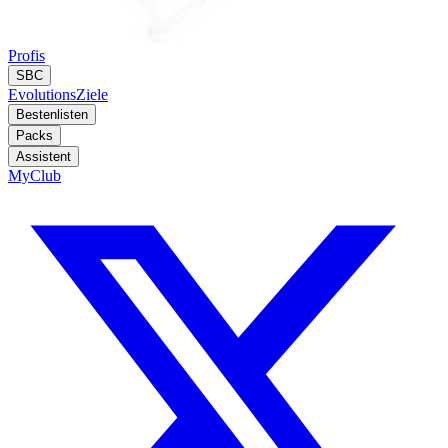
Profis
SBC
Evolutions
Ziele
Bestenlisten
Packs
Assistent
MyClub