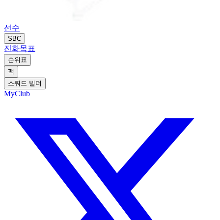
선수
SBC
진화
목표
순위표
팩
스쿼드 빌더
MyClub