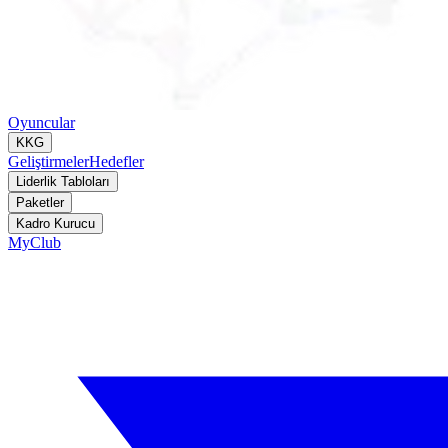
Oyuncular
KKG
Geliştirmeler
Hedefler
Liderlik Tabloları
Paketler
Kadro Kurucu
MyClub