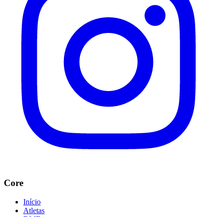
Core
Início
Atletas