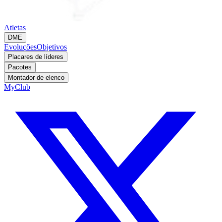
Atletas
DME
Evoluções
Objetivos
Placares de líderes
Pacotes
Montador de elenco
MyClub