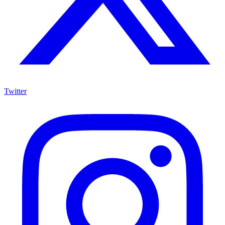
Twitter