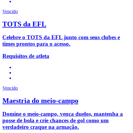
Vencido
TOTS da EFL
Celebre o TOTS da EFL junto com seus clubes e
times prontos para o acesso.
Requisitos de atleta
Vencido
Maestria do meio-campo
Domine o meio-campo, vença duelos, mantenha a
posse de bola e crie chances de gol como um
verdadeiro craque na armação.