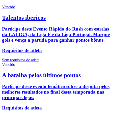
Vencido
Talentos ibéricos
Participe deste Evento Rápido do Rush com estrelas
da LALIGA, da Liga F e da Liga Portugal. Marque
gols e vença a partida para ganhar pontos bônus.
Requisitos de atleta
Sem requisitos de atleta
Vencido
A batalha pelos últimos pontos
Participe deste evento temático sobre a disputa pelos
melhores resultados no final desta temporada nas
principais ligas.
Requisitos de atleta