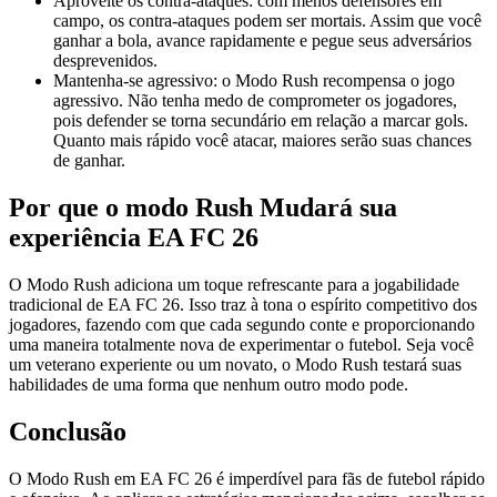
Aproveite os contra-ataques: com menos defensores em
campo, os contra-ataques podem ser mortais. Assim que você
ganhar a bola, avance rapidamente e pegue seus adversários
desprevenidos.
Mantenha-se agressivo: o Modo Rush recompensa o jogo
agressivo. Não tenha medo de comprometer os jogadores,
pois defender se torna secundário em relação a marcar gols.
Quanto mais rápido você atacar, maiores serão suas chances
de ganhar.
Por que o modo Rush Mudará sua
experiência EA FC 26
O Modo Rush adiciona um toque refrescante para a jogabilidade
tradicional de EA FC 26. Isso traz à tona o espírito competitivo dos
jogadores, fazendo com que cada segundo conte e proporcionando
uma maneira totalmente nova de experimentar o futebol. Seja você
um veterano experiente ou um novato, o Modo Rush testará suas
habilidades de uma forma que nenhum outro modo pode.
Conclusão
O Modo Rush em EA FC 26 é imperdível para fãs de futebol rápido