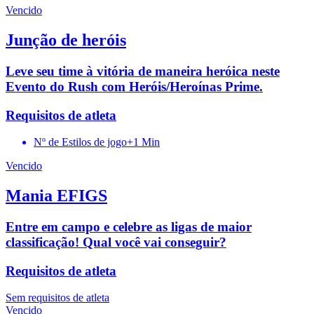
Vencido
Junção de heróis
Leve seu time à vitória de maneira heróica neste
Evento do Rush com Heróis/Heroínas Prime.
Requisitos de atleta
Nº de Estilos de jogo+
1 Min
Vencido
Mania EFIGS
Entre em campo e celebre as ligas de maior
classificação! Qual você vai conseguir?
Requisitos de atleta
Sem requisitos de atleta
Vencido