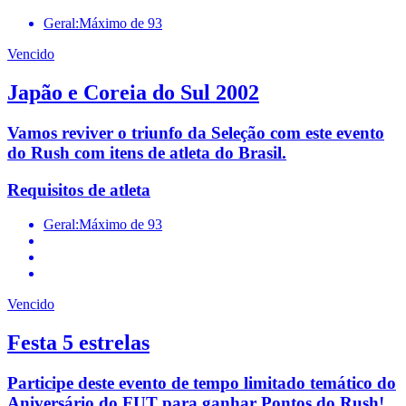
Geral:
Máximo de 93
Vencido
Japão e Coreia do Sul 2002
Vamos reviver o triunfo da Seleção com este evento
do Rush com itens de atleta do Brasil.
Requisitos de atleta
Geral:
Máximo de 93
Vencido
Festa 5 estrelas
Participe deste evento de tempo limitado temático do
Aniversário do FUT para ganhar Pontos do Rush!