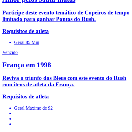
Participe deste evento temático de Copeiros de tempo
limitado para ganhar Pontos do Rush.
Requisitos de atleta
Geral:
85 Min
Vencido
França em 1998
Reviva o triunfo dos Bleus com este evento do Rush
com itens de atleta da França.
Requisitos de atleta
Geral:
Máximo de 92