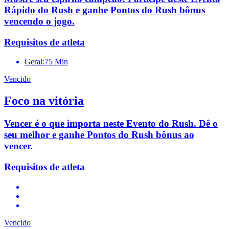
Rápido do Rush e ganhe Pontos do Rush bônus
vencendo o jogo.
Requisitos de atleta
Geral:
75 Min
Vencido
Foco na vitória
Vencer é o que importa neste Evento do Rush. Dê o
seu melhor e ganhe Pontos do Rush bônus ao
vencer.
Requisitos de atleta
Vencido