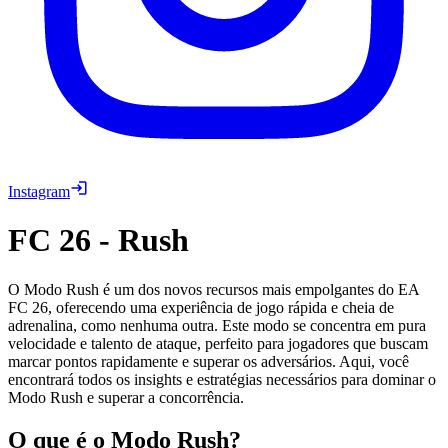
Instagram
FC 26
-
Rush
O Modo Rush é um dos novos recursos mais empolgantes do EA
FC 26, oferecendo uma experiência de jogo rápida e cheia de
adrenalina, como nenhuma outra. Este modo se concentra em pura
velocidade e talento de ataque, perfeito para jogadores que buscam
marcar pontos rapidamente e superar os adversários. Aqui, você
encontrará todos os insights e estratégias necessários para dominar o
Modo Rush e superar a concorrência.
O que é o Modo Rush?