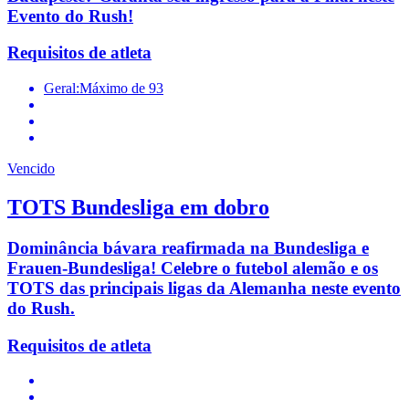
Evento do Rush!
Requisitos de atleta
Geral:
Máximo de 93
Vencido
TOTS Bundesliga em dobro
Dominância bávara reafirmada na Bundesliga e
Frauen-Bundesliga! Celebre o futebol alemão e os
TOTS das principais ligas da Alemanha neste evento
do Rush.
Requisitos de atleta