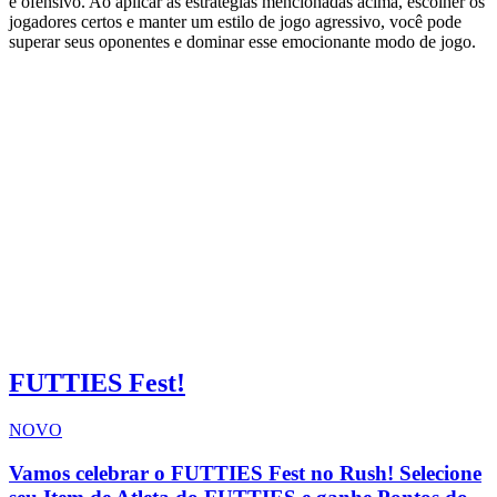
e ofensivo. Ao aplicar as estratégias mencionadas acima, escolher os
jogadores certos e manter um estilo de jogo agressivo, você pode
superar seus oponentes e dominar esse emocionante modo de jogo.
FUTTIES Fest!
NOVO
Vamos celebrar o FUTTIES Fest no Rush! Selecione