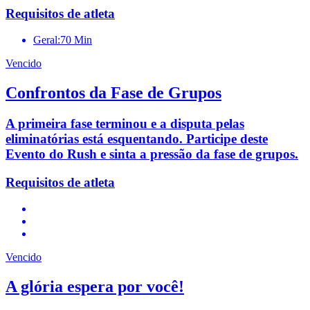
Requisitos de atleta
Geral:
70 Min
Vencido
Confrontos da Fase de Grupos
A primeira fase terminou e a disputa pelas
eliminatórias está esquentando. Participe deste
Evento do Rush e sinta a pressão da fase de grupos.
Requisitos de atleta
Vencido
A glória espera por você!