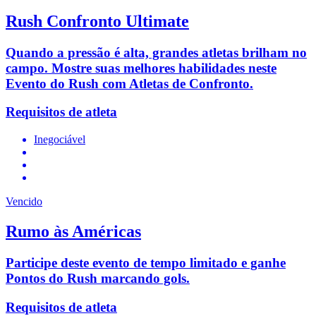
Rush Confronto Ultimate
Quando a pressão é alta, grandes atletas brilham no
campo. Mostre suas melhores habilidades neste
Evento do Rush com Atletas de Confronto.
Requisitos de atleta
Inegociável
Vencido
Rumo às Américas
Participe deste evento de tempo limitado e ganhe
Pontos do Rush marcando gols.
Requisitos de atleta