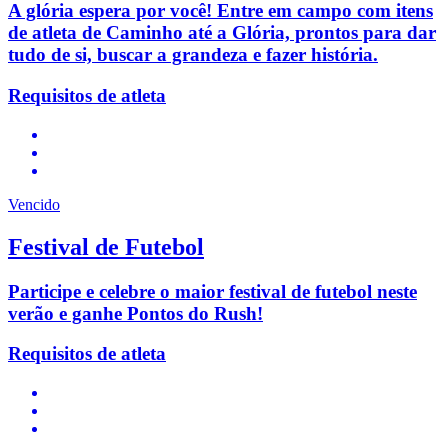
A glória espera por você! Entre em campo com itens
de atleta de Caminho até a Glória, prontos para dar
tudo de si, buscar a grandeza e fazer história.
Requisitos de atleta
Vencido
Festival de Futebol
Participe e celebre o maior festival de futebol neste
verão e ganhe Pontos do Rush!
Requisitos de atleta