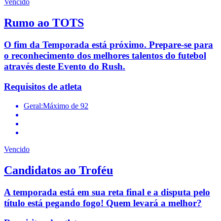
Vencido
Rumo ao TOTS
O fim da Temporada está próximo. Prepare-se para
o reconhecimento dos melhores talentos do futebol
através deste Evento do Rush.
Requisitos de atleta
Geral:
Máximo de 92
Vencido
Candidatos ao Troféu
A temporada está em sua reta final e a disputa pelo
título está pegando fogo! Quem levará a melhor?