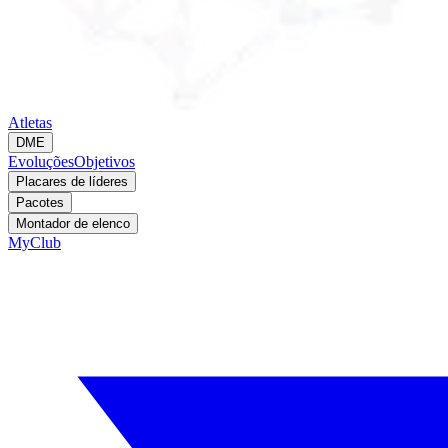
Atletas
DME
Evoluções
Objetivos
Placares de líderes
Pacotes
Montador de elenco
MyClub