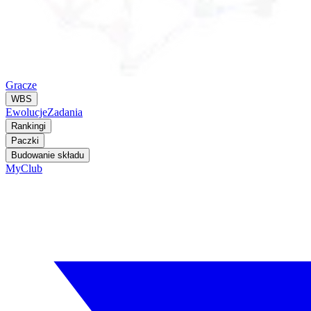
Gracze
WBS
Ewolucje
Zadania
Rankingi
Paczki
Budowanie składu
MyClub