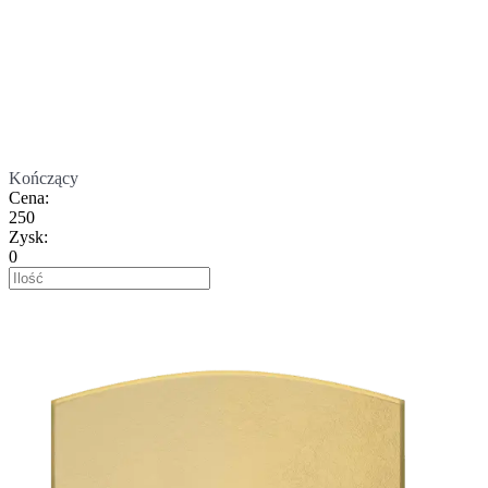
Kończący
Cena
:
250
Zysk
:
0