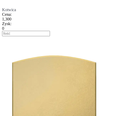
Kotwica
Cena
:
1,300
Zysk
:
0