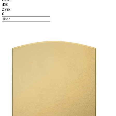
450
Zysk
:
0