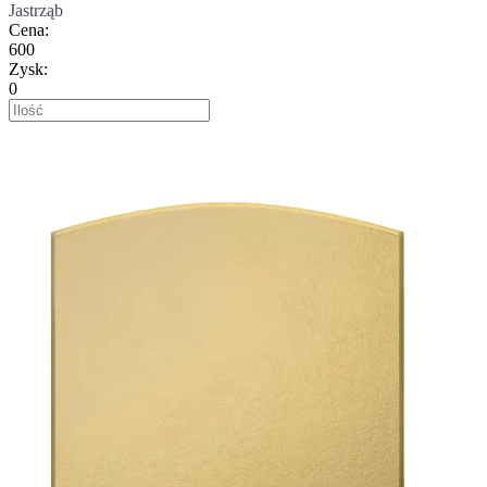
Jastrząb
Cena
:
600
Zysk
:
0