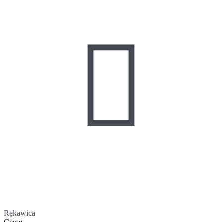

Rękawica
Cena
: