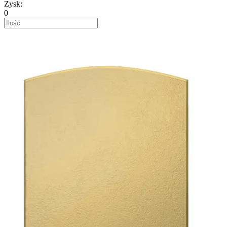
Zysk
:
0