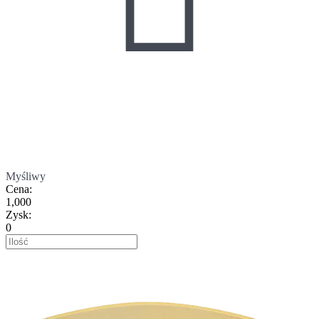
Myśliwy
Cena
:
1,000
Zysk
:
0