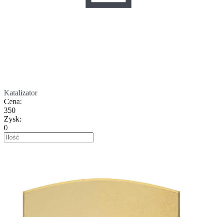
Katalizator
Cena
:
350
Zysk
:
0