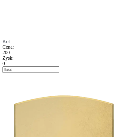
Kot
Cena
:
200
Zysk
:
0