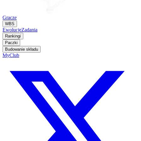
Gracze
WBS
Ewolucje
Zadania
Rankingi
Paczki
Budowanie składu
MyClub