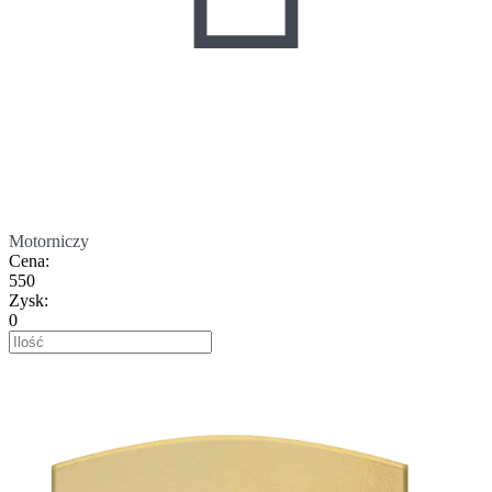
Motorniczy
Cena
:
550
Zysk
:
0