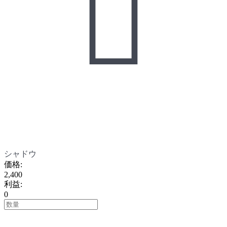

シャドウ
価格
:
2,400
利益
:
0