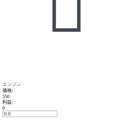

エンジン
価格
:
550
利益
:
0