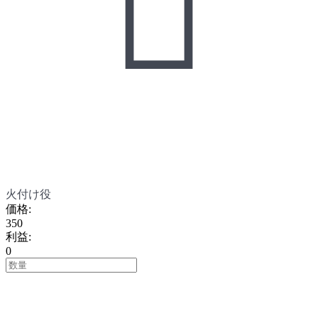

火付け役
価格
:
350
利益
:
0