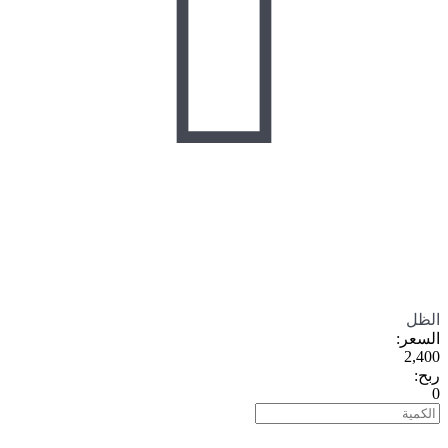

الظل
السعر
:
2,400
ربح
:
0