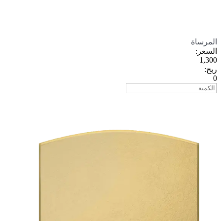
المرساة
السعر
:
1,300
ربح
:
0