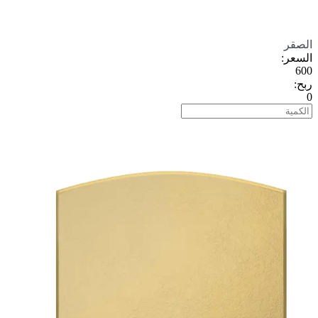
الصقر
السعر
:
600
ربح
:
0