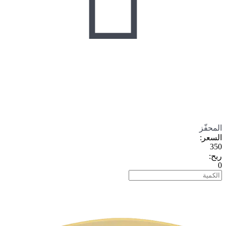
المحفّز
السعر
:
350
ربح
:
0