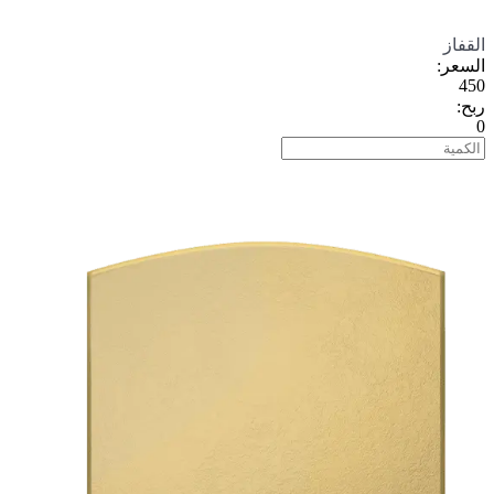
القفاز
السعر
:
450
ربح
:
0