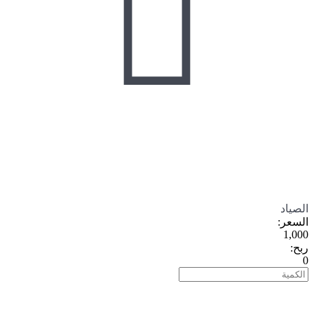

الصياد
السعر
:
1,000
ربح
:
0