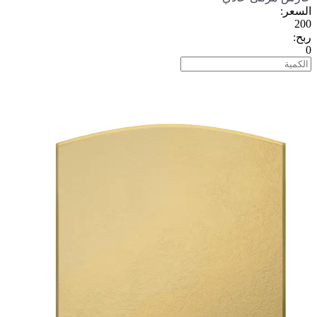
السعر
:
200
ربح
:
0