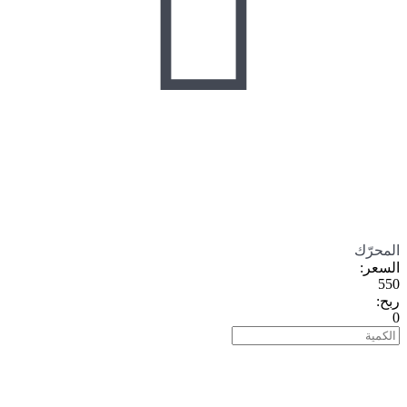

المحرّك
السعر
:
550
ربح
:
0