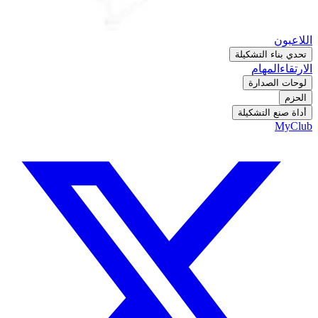
اللاعبون
تحدي بناء التشكيلة
الارتقاء
المهام
لوحات الصدارة
الحزم
أداة صنع التشكيلة
MyClub