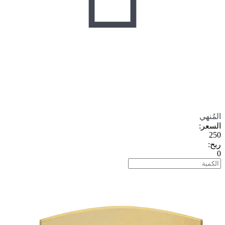
المُنهي
السعر
:
250
ربح
:
0