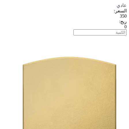
عادي
السعر
:
350
ربح
:
0