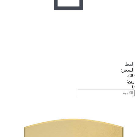
القط
السعر
:
200
ربح
:
0