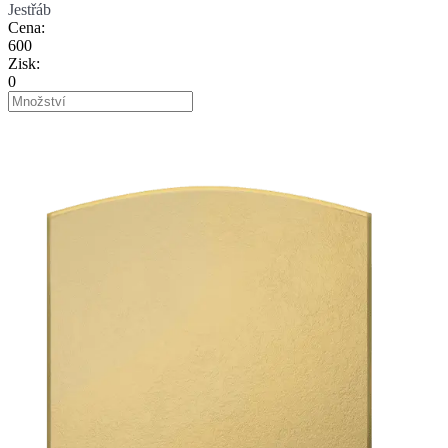
Jestřáb
Cena
:
600
Zisk
:
0