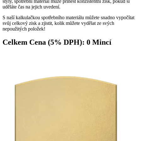
styly, spotřební materiál může přinést konzistentní zisk, pokud si
uděláte čas na jejich uvedení.
S naší kalkulačkou spotřebního materiálu můžete snadno vypočítat
svůj celkový zisk a zjistit, kolik můžete vydělat ze svých
nepoužitých položek!
Celkem Cena (5% DPH):
0
Mincí