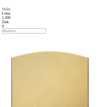
Skála
Cena
:
1,300
Zisk
:
0