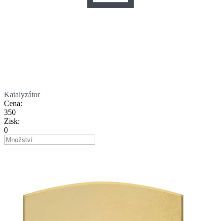
Katalyzátor
Cena
:
350
Zisk
:
0