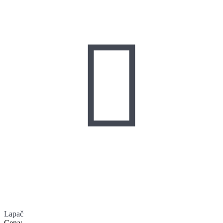

Lapač
Cena
: