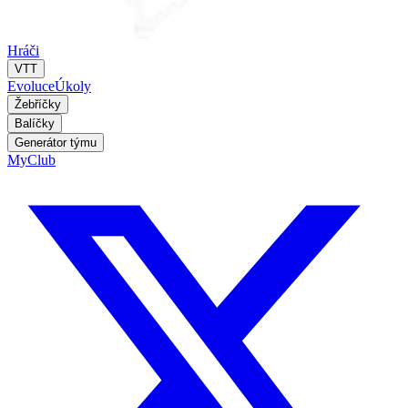
Hráči
VTT
Evoluce
Úkoly
Žebříčky
Balíčky
Generátor týmu
MyClub