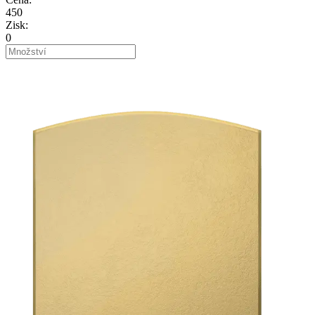
450
Zisk
:
0