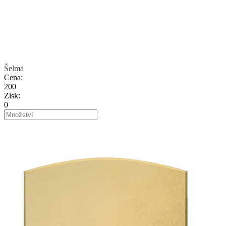
Šelma
Cena
:
200
Zisk
:
0