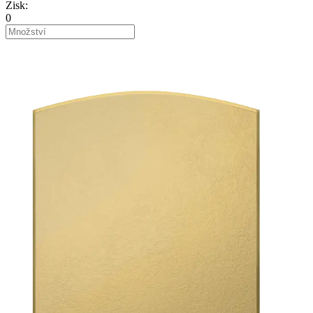
Zisk
:
0