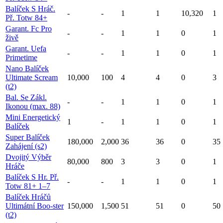
Balíček S Hráč.
-
-
1
1
10,320
1
Př. Totw 84+
Garant. Fc Pro
-
-
1
1
0
1
živě
Garant. Uefa
-
-
1
1
0
1
Primetime
Nano Balíček
Ultimate Scream
10,000
100
4
4
0
3
(t2)
Bal. Se Zákl.
-
-
1
1
0
1
Ikonou (max. 88)
Mini Energetický
1
-
1
1
0
1
Balíček
Super Balíček
180,000
2,000
36
36
0
35
Zahájení (s2)
Dvojitý Výběr
80,000
800
3
3
0
1
Hráče
Balíček S Hr. Př.
-
-
1
1
0
1
Totw 81+ 1–7
Balíček Hráčů
Ultimátní Boo-ster
150,000
1,500
51
51
0
50
(t2)