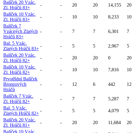
Balíček 20 Vzác.
-
-
20
20
14,155
20
Zl. Hráčů 83+
Balíček 10 Vzác.
-
-
10
10
8,233
10
Zl. Hráčů 83+
Balíček 7
Vzácných Zlatých
-
-
7
7
6,301
7
Hráčů 83+
Bal. 5 Vzác.
-
-
5
5
2,967
5
Zlatých Hráčů 83+
Balíček 20 Vzác.
-
-
20
20
0
20
Zl. Hráčů 82+
Balíček 10 Vzác.
-
-
10
10
7,816
10
Zl. Hráčů 82+
Prvotřídní Balíček
Bronzových
-
-
12
6
442
12
Hráčů
Balíček 7 Vzác.
-
-
7
7
5,287
7
Zl. Hráčů 82+
Bal. 5 Vzác.
-
-
5
5
4,079
5
Zlatých Hráčů 82+
Balíček 20 Vzác.
-
-
20
20
11,684
20
Zl. Hráčů 81+
Balíček 10 Vzác.