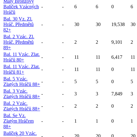
Malý Bronzový
Balíček Vzácných
-
-
6
6
0
6
Hráčů
Bal. 30 Vz. Zl.
Hráč. Předmětů
-
-
30
30
19,538
30
82+
Bal. 2 Vzác. Zl.
Hráč. Předmětů
-
-
2
2
9,101
2
89+
Bal. 11 Vzác. Zlat.
-
-
11
11
6,417
11
Hráčů 80+
Bal. 11 Vzác. Zlat.
-
-
11
11
0
11
Hráčů 81+
Bal. 5 Vzác.
-
-
5
5
0
5
Zlatých Hráčů 88+
Bal. 3 Vzác.
-
-
3
3
7,849
3
Zlatých Hráčů 88+
Bal. 2 Vzác.
-
-
2
2
0
2
Zlatých Hráčů 88+
Bal. Se Vz.
Zlatým Hráčem
-
-
1
1
0
1
88+
Balíček 20 Vzác.
-
-
20
20
0
20