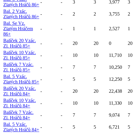
-
-
3
3
3,977
3
Zlatých Hráčů 86+
Bal. 2 Vzác.
-
-
2
2
3,755
2
Zlatých Hráčů 86+
Bal. Se Vz.
Zlatým Hráčem
-
-
1
1
2,527
1
86+
Balíček 20 Vzác.
-
-
20
20
0
20
Zl. Hráčů 85+
Balíček 10 Vzác.
-
-
10
10
11,710
10
Zl. Hráčů 85+
Balíček 7 Vzác.
-
-
7
7
10,250
7
Zl. Hráčů 85+
Bal. 5 Vzác.
-
-
5
5
12,250
5
Zlatých Hráčů 85+
Balíček 20 Vzác.
-
-
20
20
22,438
20
Zl. Hráčů 84+
Balíček 10 Vzác.
-
-
10
10
11,330
10
Zl. Hráčů 84+
Balíček 7 Vzác.
-
-
7
7
9,074
7
Zl. Hráčů 84+
Bal. 5 Vzác.
-
-
5
5
6,721
5
Zlatých Hráčů 84+