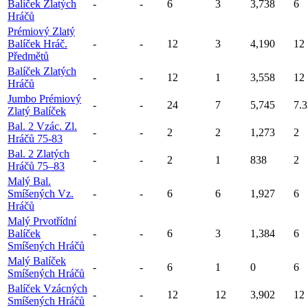
Balíček Zlatých
-
-
6
3
3,738
6
Hráčů
Prémiový Zlatý
Balíček Hráč.
-
-
12
3
4,190
12
Předmětů
Balíček Zlatých
-
-
12
1
3,558
12
Hráčů
Jumbo Prémiový
-
-
24
7
5,745
7.3
Zlatý Balíček
Bal. 2 Vzác. Zl.
-
-
2
2
1,273
2
Hráčů 75-83
Bal. 2 Zlatých
-
-
2
1
838
2
Hráčů 75–83
Malý Bal.
Smíšených Vz.
-
-
6
6
1,927
6
Hráčů
Malý Prvotřídní
Balíček
-
-
6
3
1,384
6
Smíšených Hráčů
Malý Balíček
-
-
6
1
0
6
Smíšených Hráčů
Balíček Vzácných
-
-
12
12
3,902
12
Smíšených Hráčů