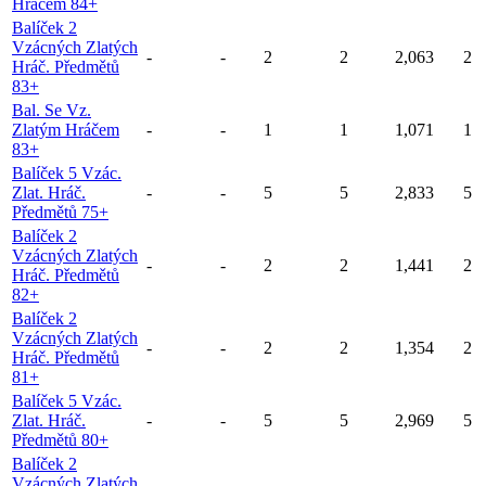
Hráčem 84+
Balíček 2
Vzácných Zlatých
-
-
2
2
2,063
2
Hráč. Předmětů
83+
Bal. Se Vz.
Zlatým Hráčem
-
-
1
1
1,071
1
83+
Balíček 5 Vzác.
Zlat. Hráč.
-
-
5
5
2,833
5
Předmětů 75+
Balíček 2
Vzácných Zlatých
-
-
2
2
1,441
2
Hráč. Předmětů
82+
Balíček 2
Vzácných Zlatých
-
-
2
2
1,354
2
Hráč. Předmětů
81+
Balíček 5 Vzác.
Zlat. Hráč.
-
-
5
5
2,969
5
Předmětů 80+
Balíček 2
Vzácných Zlatých