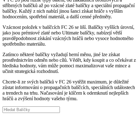
stříbrných balíčků až po vzácné zlaté balíčky a speciální propagační
balíčky. Každý z nich nabízí jinou šanci získat hráče s vyšším
hodnocením, spotřební materiál, a další cenné předměty.
Vzácnost položek v balíčcích FC 26 se liší. Balíčky vyšších úrovní,
jako jsou prémiové zlaté nebo Ultimate balíčky, nabízejí větší
pravděpodobnost získání vzácných hráčů nebo vysoce hodnotného
spotřebního materiálu.
Zatímco některé balíčky vyžadují herní měnu, jiné lze získat
prostřednictvím odměn nebo cílů. Vědět, kdy koupit a co očekávat z
hlediska hodnoty, vám může pomoci maximalizovat vaše mince a
učinit strategická rozhodnutí.
Chcete-li ze svých balíčků v FC 26 vytěžit maximum, je důležité
zůstat informováni o propagačních balíčcích, speciálních událostech
a trendech na trhu. Načasování je klíčem k odemknutí nejlepších
hráčů a zvýšení hodnoty vašeho týmu.