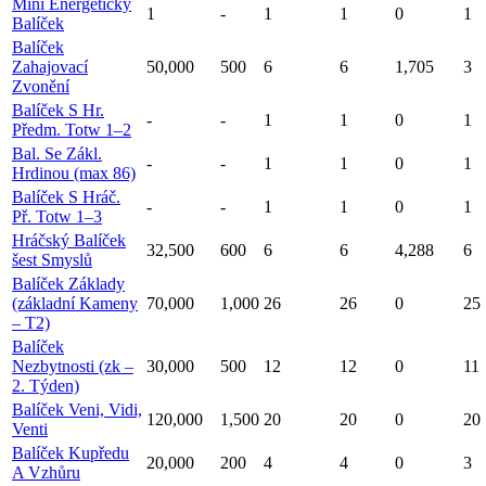
Mini Energetický
1
-
1
1
0
1
Balíček
Balíček
Zahajovací
50,000
500
6
6
1,705
3
Zvonění
Balíček S Hr.
-
-
1
1
0
1
Předm. Totw 1–2
Bal. Se Zákl.
-
-
1
1
0
1
Hrdinou (max 86)
Balíček S Hráč.
-
-
1
1
0
1
Př. Totw 1–3
Hráčský Balíček
32,500
600
6
6
4,288
6
šest Smyslů
Balíček Základy
(základní Kameny
70,000
1,000
26
26
0
25
– T2)
Balíček
Nezbytnosti (zk –
30,000
500
12
12
0
11
2. Týden)
Balíček Veni, Vidi,
120,000
1,500
20
20
0
20
Venti
Balíček Kupředu
20,000
200
4
4
0
3
A Vzhůru