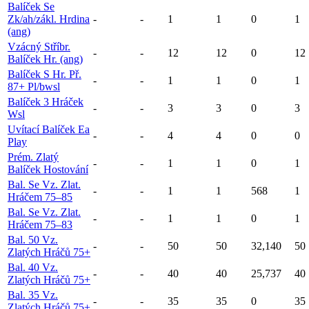
Balíček Se
Zk/ah/zákl. Hrdina
-
-
1
1
0
1
(ang)
Vzácný Stříbr.
-
-
12
12
0
12
Balíček Hr. (ang)
Balíček S Hr. Př.
-
-
1
1
0
1
87+ Pl/bwsl
Balíček 3 Hráček
-
-
3
3
0
3
Wsl
Uvítací Balíček Ea
-
-
4
4
0
0
Play
Prém. Zlatý
-
-
1
1
0
1
Balíček Hostování
Bal. Se Vz. Zlat.
-
-
1
1
568
1
Hráčem 75–85
Bal. Se Vz. Zlat.
-
-
1
1
0
1
Hráčem 75–83
Bal. 50 Vz.
-
-
50
50
32,140
50
Zlatých Hráčů 75+
Bal. 40 Vz.
-
-
40
40
25,737
40
Zlatých Hráčů 75+
Bal. 35 Vz.
-
-
35
35
0
35
Zlatých Hráčů 75+