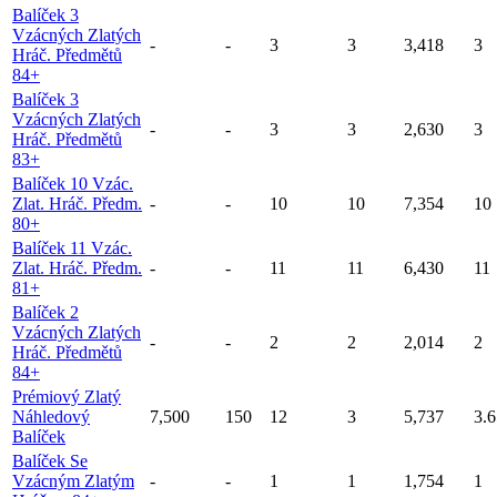
Balíček 3
Vzácných Zlatých
-
-
3
3
3,418
3
Hráč. Předmětů
84+
Balíček 3
Vzácných Zlatých
-
-
3
3
2,630
3
Hráč. Předmětů
83+
Balíček 10 Vzác.
Zlat. Hráč. Předm.
-
-
10
10
7,354
10
80+
Balíček 11 Vzác.
Zlat. Hráč. Předm.
-
-
11
11
6,430
11
81+
Balíček 2
Vzácných Zlatých
-
-
2
2
2,014
2
Hráč. Předmětů
84+
Prémiový Zlatý
Náhledový
7,500
150
12
3
5,737
3.6
Balíček
Balíček Se
Vzácným Zlatým
-
-
1
1
1,754
1