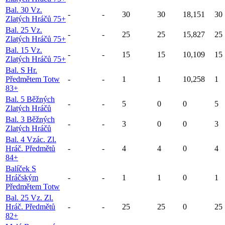
Bal. 30 Vz.
-
-
30
30
18,151
30
Zlatých Hráčů 75+
Bal. 25 Vz.
-
-
25
25
15,827
25
Zlatých Hráčů 75+
Bal. 15 Vz.
-
-
15
15
10,109
15
Zlatých Hráčů 75+
Bal. S Hr.
Předmětem Totw
-
-
1
1
10,258
1
83+
Bal. 5 Běžných
-
-
5
0
0
5
Zlatých Hráčů
Bal. 3 Běžných
-
-
3
0
0
3
Zlatých Hráčů
Bal. 4 Vzác. Zl.
Hráč. Předmětů
-
-
4
4
0
4
84+
Balíček S
Hráčským
-
-
1
1
0
1
Předmětem Totw
Bal. 25 Vz. Zl.
Hráč. Předmětů
-
-
25
25
0
25
82+