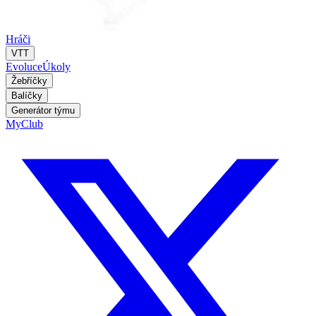
Hráči
VTT
Evoluce
Úkoly
Žebříčky
Balíčky
Generátor týmu
MyClub