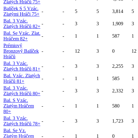
Zlatých Hráčů 75+
Balíček S 5 Vzác.
-
-
5
5
3,814
5
Zlatými Hráči 75+
Bal. 3 Vzác.
-
-
3
3
1,909
3
Zlatých Hráčů 82+
Bal. Se Vzác. Zlat.
-
-
1
1
587
1
Hráčem 82+
Prémiový
Bronzový Balíček
-
-
12
3
0
12
Hráčů
Bal. 3 Vzác.
-
-
3
3
2,255
3
Zlatých Hráčů 81+
Bal. Vzác. Zlatých
-
-
1
1
585
1
Hráčů 81+
Bal. 3 Vzác.
-
-
3
3
2,332
3
Zlatých Hráčů 80+
Bal. S Vzác.
Zlatým Hráčem
-
-
1
1
580
1
80+
Bal. 3 Vzác.
-
-
3
3
1,723
3
Zlatých Hráčů 78+
Bal. Se Vz.
Zlatým Hráčem
-
-
1
1
0
1