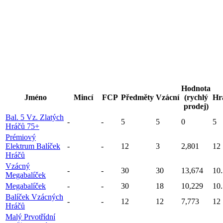
Hodnota
Jméno
Mincí
FCP
Předměty
Vzácní
(rychlý
Hr
prodej)
Bal. 5 Vz. Zlatých
-
-
5
5
0
5
Hráčů 75+
Prémiový
Elektrum Balíček
-
-
12
3
2,801
12
Hráčů
Vzácný
-
-
30
30
13,674
10
Megabalíček
Megabalíček
-
-
30
18
10,229
10
Balíček Vzácných
-
-
12
12
7,773
12
Hráčů
Malý Prvotřídní