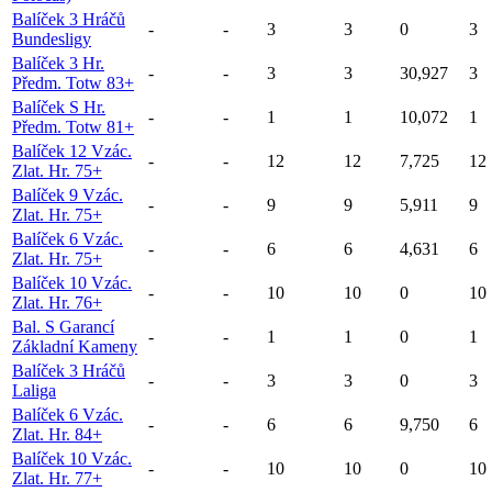
Balíček 3 Hráčů
-
-
3
3
0
3
Bundesligy
Balíček 3 Hr.
-
-
3
3
30,927
3
Předm. Totw 83+
Balíček S Hr.
-
-
1
1
10,072
1
Předm. Totw 81+
Balíček 12 Vzác.
-
-
12
12
7,725
12
Zlat. Hr. 75+
Balíček 9 Vzác.
-
-
9
9
5,911
9
Zlat. Hr. 75+
Balíček 6 Vzác.
-
-
6
6
4,631
6
Zlat. Hr. 75+
Balíček 10 Vzác.
-
-
10
10
0
10
Zlat. Hr. 76+
Bal. S Garancí
-
-
1
1
0
1
Základní Kameny
Balíček 3 Hráčů
-
-
3
3
0
3
Laliga
Balíček 6 Vzác.
-
-
6
6
9,750
6
Zlat. Hr. 84+
Balíček 10 Vzác.
-
-
10
10
0
10
Zlat. Hr. 77+