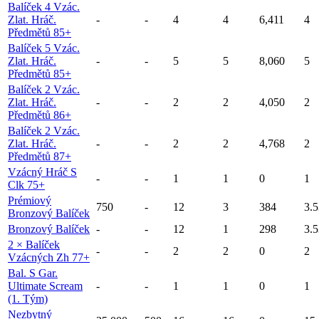
Balíček 4 Vzác.
Zlat. Hráč.
-
-
4
4
6,411
4
Předmětů 85+
Balíček 5 Vzác.
Zlat. Hráč.
-
-
5
5
8,060
5
Předmětů 85+
Balíček 2 Vzác.
Zlat. Hráč.
-
-
2
2
4,050
2
Předmětů 86+
Balíček 2 Vzác.
Zlat. Hráč.
-
-
2
2
4,768
2
Předmětů 87+
Vzácný Hráč S
-
-
1
1
0
1
Clk 75+
Prémiový
750
-
12
3
384
3.5
Bronzový Balíček
Bronzový Balíček
-
-
12
1
298
3.5
2 × Balíček
-
-
2
2
0
2
Vzácných Zh 77+
Bal. S Gar.
Ultimate Scream
-
-
1
1
0
1
(1. Tým)
Nezbytný