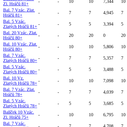
-
-
10
10
7,344
10
Zl. Hráčů 81+
Bal. 7 Vzác. Zlat.
-
-
7
7
4,945
7
Hráčů 81+
Bal. 5 Vzác.
-
-
5
5
3,394
5
Zlatých Hráčů 81+
Bal. 20 Vzác. Zlat.
-
-
20
20
0
20
Hráčů 80+
Bal. 10 Vzác. Zlat.
-
-
10
10
5,806
10
Hráčů 80+
Bal. 7 Vzác.
-
-
7
7
5,357
7
Zlatých Hráčů 80+
Bal. 5 Vzác.
-
-
5
5
3,488
5
Zlatých Hráčů 80+
Bal. 10 Vz.
-
-
10
10
7,098
10
Zlatých Hráčů 78+
Bal. 7 Vzác. Zlat.
-
-
7
7
4,039
7
Hráčů 78+
Bal. 5 Vzác.
-
-
5
5
3,685
5
Zlatých Hráčů 78+
Balíček 10 Vzác.
-
-
10
10
6,795
10
Zl. Hráčů 75+
Bal. 7 Vzác.
-
-
7
7
4,708
7