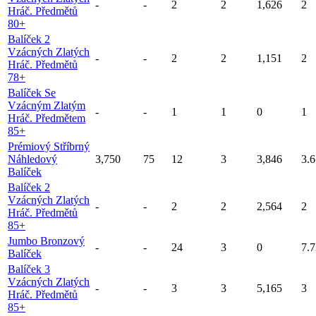
-
-
2
2
1,626
2
Hráč. Předmětů
80+
Balíček 2
Vzácných Zlatých
-
-
2
2
1,151
2
Hráč. Předmětů
78+
Balíček Se
Vzácným Zlatým
-
-
1
1
0
1
Hráč. Předmětem
85+
Prémiový Stříbrný
Náhledový
3,750
75
12
3
3,846
3.6
Balíček
Balíček 2
Vzácných Zlatých
-
-
2
2
2,564
2
Hráč. Předmětů
85+
Jumbo Bronzový
-
-
24
3
0
7.7
Balíček
Balíček 3
Vzácných Zlatých
-
-
3
3
5,165
3
Hráč. Předmětů
85+