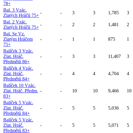
78+
Bal. 3 Vzác.
-
-
3
3
1,785
3
Zlatých Hráčů 75+
Bal. 2 Vzác.
-
-
2
2
1,481
2
Zlatých Hráčů 75+
Bal. Se Vz.
Zlatým Hráčem
-
-
1
1
875
1
75+
Balíček 3 Vzác.
Zlat. Hráč.
-
-
3
3
11,407
3
Předmětů 86+
Balíček 4 Vzác.
Zlat. Hráč.
-
-
4
4
4,704
4
Předmětů 84+
Balíček 10 Vzác.
Zlat. Hráč. Předm.
-
-
10
10
9,466
10
83+
Balíček 5 Vzác.
Zlat. Hráč.
-
-
5
5
5,036
5
Předmětů 84+
Balíček 5 Vzác.
Zlat. Hráč.
-
-
5
5
5,071
5
Předmětů 83+