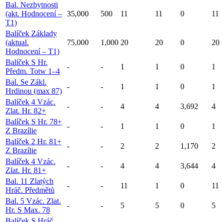
Bal. Nezbytnosti
(akt. Hodnocení –
35,000
500
11
11
0
11
T1)
Balíček Základy
(aktual.
75,000
1,000
20
20
0
20
Hodnocení – T1)
Balíček S Hr.
-
-
1
1
0
1
Předm. Totw 1–4
Bal. Se Zákl.
-
-
1
1
0
1
Hrdinou (max 87)
Balíček 4 Vzác.
-
-
4
4
3,692
4
Zlat. Hr. 82+
Balíček S Hr. 78+
-
-
1
1
0
1
Z Brazílie
Balíček 2 Hr. 81+
-
-
2
2
1,170
2
Z Brazílie
Balíček 4 Vzác.
-
-
4
4
3,644
4
Zlat. Hr. 81+
Bal. 11 Zlatých
-
-
11
1
0
11
Hráč. Předmětů
Bal. 5 Vzác. Zlat.
-
-
5
5
0
5
Hr. S Max. 78
Balíček S Hráč.