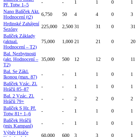
-
-
1
1
0
1
Př. Totw 1–5
Nano Balíček Akt.
6,750
50
4
4
0
3
Hodnocení (t2)
Hrdinské Zahájení
225,000
2,500
31
31
0
31
Sezóny
Balíček Základy
(aktual.
75,000
1,000
21
21
0
20
Hodnocení – T2)
Bal. Nezbytnosti
(akt. Hodnocení –
35,000
500
12
12
0
11
T2)
Bal. Se Zákl.
-
-
1
1
0
1
Ikonou (max. 87)
Balíček Vzác. Zl.
-
-
1
1
0
1
Hráčů 85–87
Bal. 2 Vzác. Zl.
-
-
2
2
0
2
Hráčů 79+
Balíček S Hr. Př.
-
-
1
1
0
1
Totw 81+ 1–6
Balíček Hráčů
-
-
1
1
0
1
(mix Kampaní)
Výběr Hráče
60,000
600
3
3
0
1