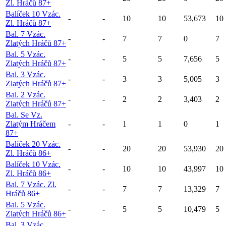
Zl. Hráčů 87+
Balíček 10 Vzác.
-
-
10
10
53,673
10
Zl. Hráčů 87+
Bal. 7 Vzác.
-
-
7
7
0
7
Zlatých Hráčů 87+
Bal. 5 Vzác.
-
-
5
5
7,656
5
Zlatých Hráčů 87+
Bal. 3 Vzác.
-
-
3
3
5,005
3
Zlatých Hráčů 87+
Bal. 2 Vzác.
-
-
2
2
3,403
2
Zlatých Hráčů 87+
Bal. Se Vz.
Zlatým Hráčem
-
-
1
1
0
1
87+
Balíček 20 Vzác.
-
-
20
20
53,930
20
Zl. Hráčů 86+
Balíček 10 Vzác.
-
-
10
10
43,997
10
Zl. Hráčů 86+
Bal. 7 Vzác. Zl.
-
-
7
7
13,329
7
Hráčů 86+
Bal. 5 Vzác.
-
-
5
5
10,479
5
Zlatých Hráčů 86+
Bal. 3 Vzác.