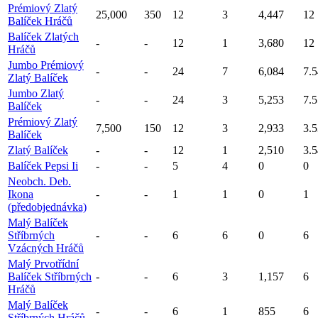
Prémiový Zlatý
25,000
350
12
3
4,447
12
Balíček Hráčů
Balíček Zlatých
-
-
12
1
3,680
12
Hráčů
Jumbo Prémiový
-
-
24
7
6,084
7.5
Zlatý Balíček
Jumbo Zlatý
-
-
24
3
5,253
7.5
Balíček
Prémiový Zlatý
7,500
150
12
3
2,933
3.5
Balíček
Zlatý Balíček
-
-
12
1
2,510
3.5
Balíček Pepsi Ii
-
-
5
4
0
0
Neobch. Deb.
Ikona
-
-
1
1
0
1
(předobjednávka)
Malý Balíček
Stříbrných
-
-
6
6
0
6
Vzácných Hráčů
Malý Prvotřídní
Balíček Stříbrných
-
-
6
3
1,157
6
Hráčů
Malý Balíček
-
-
6
1
855
6
Stříbrných Hráčů