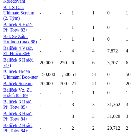
Koledování
Bal. S Gar.
Ultimate Scream
-
-
1
1
0
1
(2. Tým)
Balíček S Hráč.
-
-
1
1
0
1
Př. Totw 83+
Bal. Se Zákl.
-
-
1
1
0
1
Hrdinou (max 88)
Balíček 4 Vzác.
-
-
4
4
7,872
4
Zl. Hráčů 86+
Balíček 6 Hráčů
20,000
250
6
6
3,707
6
7(7)
Balíček Hráčů
150,000
1,500
51
51
0
50
Ultimátní Boo-ster
Balíček Scream
70,000
700
21
21
0
20
Balíček Vz. Zl.
-
-
1
1
0
1
Hráčů 85–89
Balíček 3 Hráč.
-
-
3
3
31,362
3
Př. Totw 85+
Balíček 3 Hráč.
-
-
3
3
31,028
3
Př. Totw 84+
Balíček 2 Hráč.
-
-
2
2
20,712
2
Př. Totw 84+