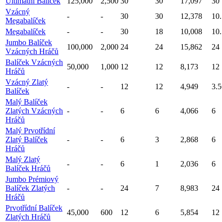
Ultimátní Balíček
125,000
2,500
30
30
17,097
30
Vzácný
-
-
30
30
12,378
10
Megabalíček
Megabalíček
-
-
30
18
10,008
10
Jumbo Balíček
100,000
2,000
24
24
15,862
24
Vzácných Hráčů
Balíček Vzácných
50,000
1,000
12
12
8,173
12
Hráčů
Vzácný Zlatý
-
-
12
12
4,949
3.5
Balíček
Malý Balíček
Zlatých Vzácných
-
-
6
6
4,066
6
Hráčů
Malý Prvotřídní
Zlatý Balíček
-
-
6
3
2,868
6
Hráčů
Malý Zlatý
-
-
6
1
2,036
6
Balíček Hráčů
Jumbo Prémiový
Balíček Zlatých
-
-
24
7
8,983
24
Hráčů
Prvotřídní Balíček
45,000
600
12
6
5,854
12
Zlatých Hráčů