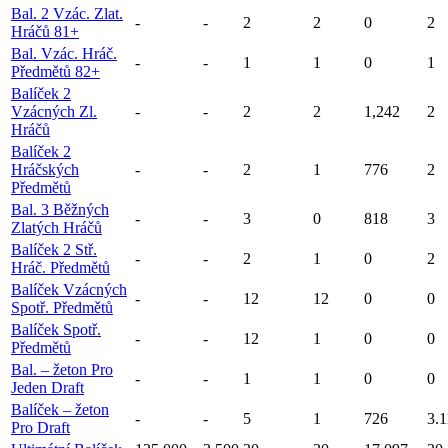
Bal. 2 Vzác. Zlat.
-
-
2
2
0
2
Hráčů 81+
Bal. Vzác. Hráč.
-
-
1
1
0
1
Předmětů 82+
Balíček 2
Vzácných Zl.
-
-
2
2
1,242
2
Hráčů
Balíček 2
Hráčských
-
-
2
1
776
2
Předmětů
Bal. 3 Běžných
-
-
3
0
818
3
Zlatých Hráčů
Balíček 2 Stř.
-
-
2
1
0
2
Hráč. Předmětů
Balíček Vzácných
-
-
12
12
0
0
Spotř. Předmětů
Balíček Spotř.
-
-
12
1
0
0
Předmětů
Bal. – žeton Pro
-
-
1
1
0
0
Jeden Draft
Balíček – žeton
-
-
5
1
726
3.1
Pro Draft