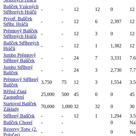
Balíček Vzácných
-
-
12
12
0
12
Stříbrných Hráčů
Prvotř. Balíček
-
-
12
6
2,397
12
Stříbr. Hráčů
Prémiový Balíček
-
-
12
3
0
12
Stříbrných Hráčů
Balíček Stříbrných
-
-
12
1
1,382
12
Hráčů
Jumbo Prémiový
-
-
24
7
3,331
7.6
Stříbrný Balíček
Jumbo Stříbrný
-
-
24
3
2,730
7.7
Balíček
Prémiový Stříbrný
3,750
75
12
3
1,554
3.5
Balíček
Běžná Zlatá
25,000
500
45
0
0
45
Zaopatření
Startovní Balíček
70,000
1,000
32
32
0
30
Základy
Stříbrný Balíček
-
-
12
1
1,294
3.5
Balíček Choreí
-
-
0
Na
Rezervy Totw (2.
-
-
0
Na
Poločas)