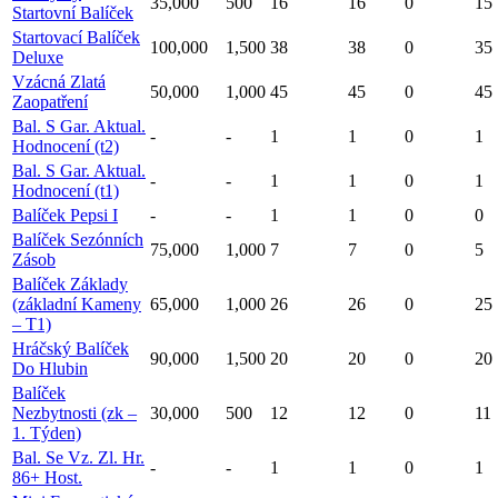
35,000
500
16
16
0
15
Startovní Balíček
Startovací Balíček
100,000
1,500
38
38
0
35
Deluxe
Vzácná Zlatá
50,000
1,000
45
45
0
45
Zaopatření
Bal. S Gar. Aktual.
-
-
1
1
0
1
Hodnocení (t2)
Bal. S Gar. Aktual.
-
-
1
1
0
1
Hodnocení (t1)
Balíček Pepsi I
-
-
1
1
0
0
Balíček Sezónních
75,000
1,000
7
7
0
5
Zásob
Balíček Základy
(základní Kameny
65,000
1,000
26
26
0
25
– T1)
Hráčský Balíček
90,000
1,500
20
20
0
20
Do Hlubin
Balíček
Nezbytnosti (zk –
30,000
500
12
12
0
11
1. Týden)
Bal. Se Vz. Zl. Hr.
-
-
1
1
0
1
86+ Host.