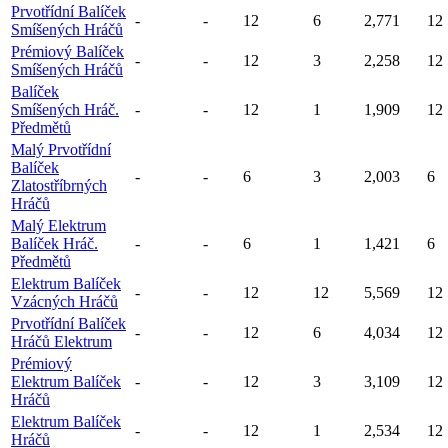
Prvotřídní Balíček
-
-
12
6
2,771
12
Smíšených Hráčů
Prémiový Balíček
-
-
12
3
2,258
12
Smíšených Hráčů
Balíček
Smíšených Hráč.
-
-
12
1
1,909
12
Předmětů
Malý Prvotřídní
Balíček
-
-
6
3
2,003
6
Zlatostříbrných
Hráčů
Malý Elektrum
Balíček Hráč.
-
-
6
1
1,421
6
Předmětů
Elektrum Balíček
-
-
12
12
5,569
12
Vzácných Hráčů
Prvotřídní Balíček
-
-
12
6
4,034
12
Hráčů Elektrum
Prémiový
Elektrum Balíček
-
-
12
3
3,109
12
Hráčů
Elektrum Balíček
-
-
12
1
2,534
12
Hráčů