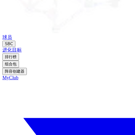
球员
SBC
进化
目标
排行榜
组合包
阵容创建器
MyClub