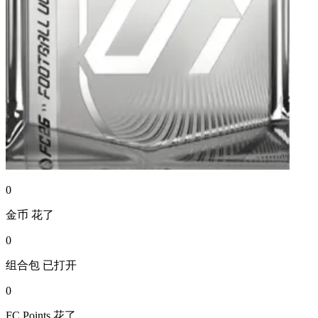
0
金币
花了
0
组合包
已打开
0
FC Points
花了