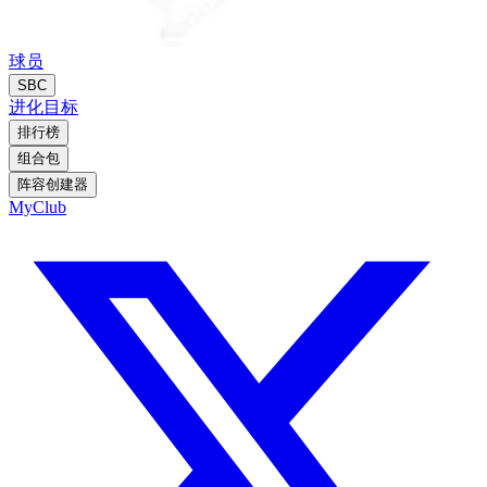
球员
SBC
进化
目标
排行榜
组合包
阵容创建器
MyClub