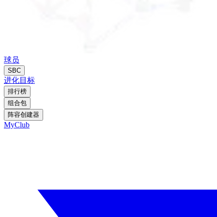
球员
SBC
进化
目标
排行榜
组合包
阵容创建器
MyClub