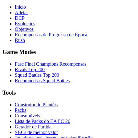
Início
Atletas
DCP
Evoluções
Objetivos
Recompensas de Progresso de Época
Rush
Game Modes
Fase Final Champions Recompensas
Rivals Top 200
Squad Battles Top 200
Recompensas Squad Battles
Tools
Construtor de Plantéis
Packs
Consumíveis
Lista de Packs do EA FC 26
Gerador de Partida
SBCs de melhor valor
Jogadores mais baratos por classificação