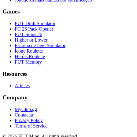
Games
FUT Draft Simulator
FC 26 Pack Opener
FUT Spins 26
Higher or Lower
Escolha de Item Simulator
Ícone Roulette
Heróis Roulette
FUT Memory
Resources
Articles
Company
MyClub.gg
Contactar
Privacy Policy
Terms of Service
©
2026
FUT Mind. All rights reserved.