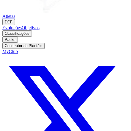
Atletas
DCP
Evoluções
Objetivos
Classificações
Packs
Construtor de Plantéis
MyClub