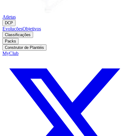
Atletas
DCP
Evoluções
Objetivos
Classificações
Packs
Construtor de Plantéis
MyClub