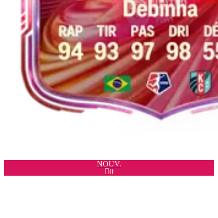
NOUV.

0