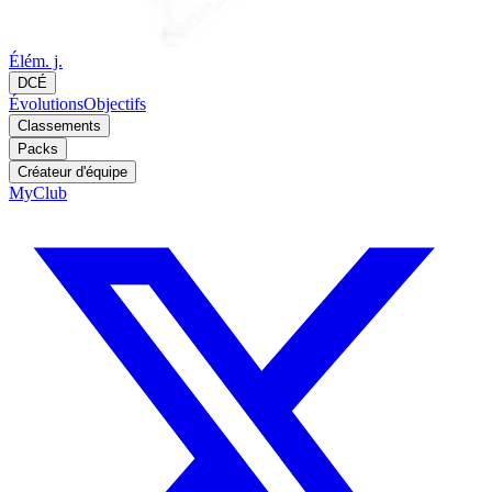
Élém. j.
DCÉ
Évolutions
Objectifs
Classements
Packs
Créateur d'équipe
MyClub