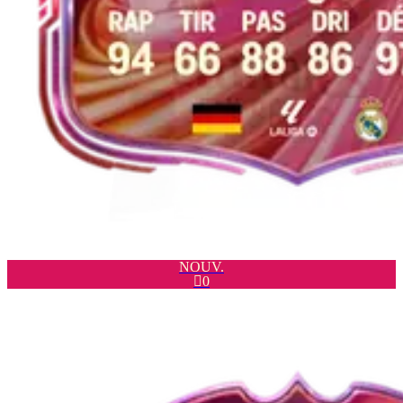
NOUV.

0