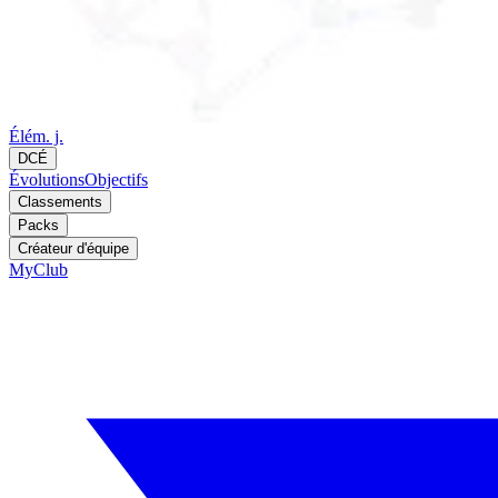
Élém. j.
DCÉ
Évolutions
Objectifs
Classements
Packs
Créateur d'équipe
MyClub