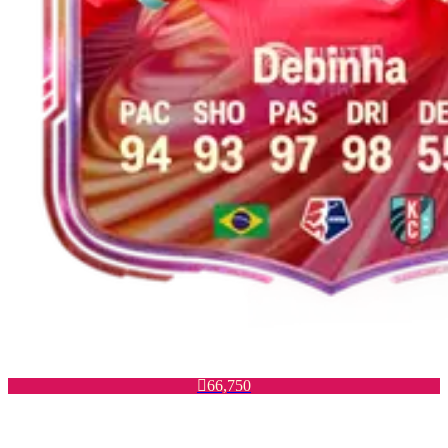

66,750