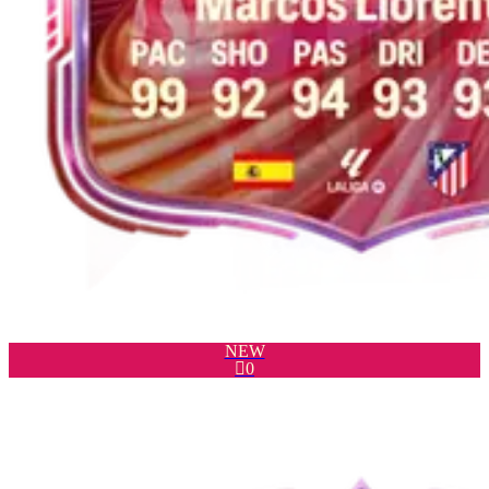
NEW

0