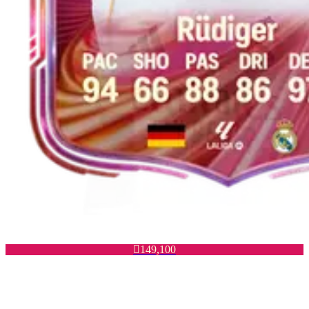

149,100