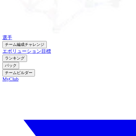
選手
チーム編成チャレンジ
エボリューション
目標
ランキング
パック
チームビルダー
MyClub