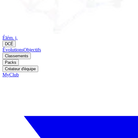
Élém. j.
DCÉ
Évolutions
Objectifs
Classements
Packs
Créateur d'équipe
MyClub