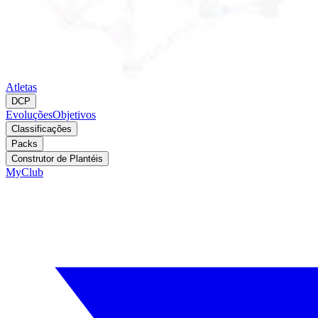
Atletas
DCP
Evoluções
Objetivos
Classificações
Packs
Construtor de Plantéis
MyClub