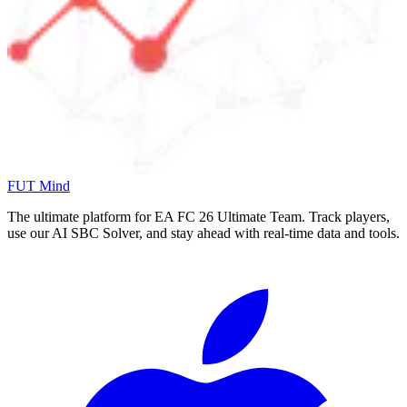
FUT Mind
The ultimate platform for EA FC
26
Ultimate Team. Track players,
use our AI SBC Solver, and stay ahead with real-time data and tools.