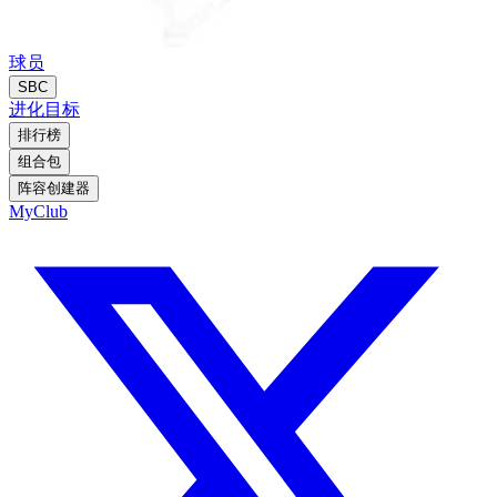
球员
SBC
进化
目标
排行榜
组合包
阵容创建器
MyClub