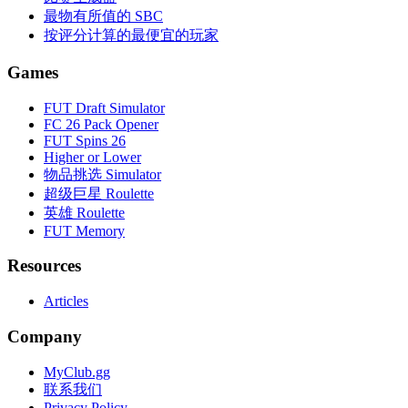
最物有所值的 SBC
按评分计算的最便宜的玩家
Games
FUT Draft Simulator
FC 26 Pack Opener
FUT Spins 26
Higher or Lower
物品挑选 Simulator
超级巨星 Roulette
英雄 Roulette
FUT Memory
Resources
Articles
Company
MyClub.gg
联系我们
Privacy Policy