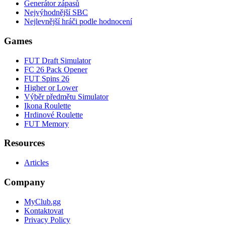
Generátor zápasů
Nejvýhodnější SBC
Nejlevnější hráči podle hodnocení
Games
FUT Draft Simulator
FC 26 Pack Opener
FUT Spins 26
Higher or Lower
Výběr předmětu Simulator
Ikona Roulette
Hrdinové Roulette
FUT Memory
Resources
Articles
Company
MyClub.gg
Kontaktovat
Privacy Policy