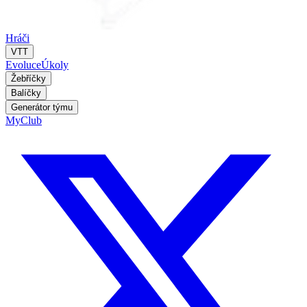
Hráči
VTT
Evoluce
Úkoly
Žebříčky
Balíčky
Generátor týmu
MyClub