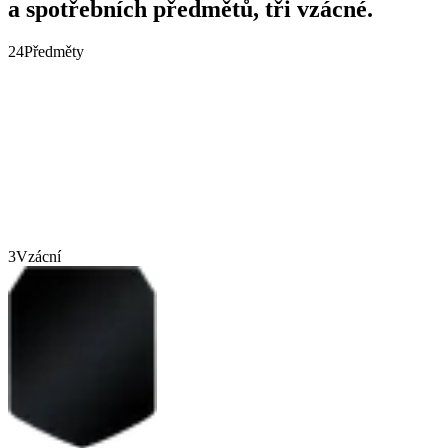
a spotřebních předmětů, tři vzácné.
24
Předměty
3
Vzácní