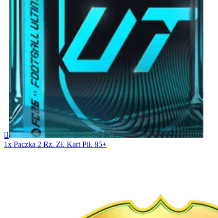

1x Paczka 2 Rz. Zł. Kart Pił. 85+