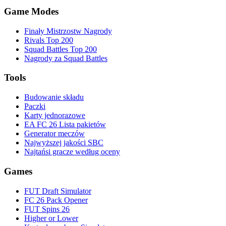
Game Modes
Finały Mistrzostw Nagrody
Rivals Top 200
Squad Battles Top 200
Nagrody za Squad Battles
Tools
Budowanie składu
Paczki
Karty jednorazowe
EA FC 26 Lista pakietów
Generator meczów
Najwyższej jakości SBC
Najtańsi gracze według oceny
Games
FUT Draft Simulator
FC 26 Pack Opener
FUT Spins 26
Higher or Lower