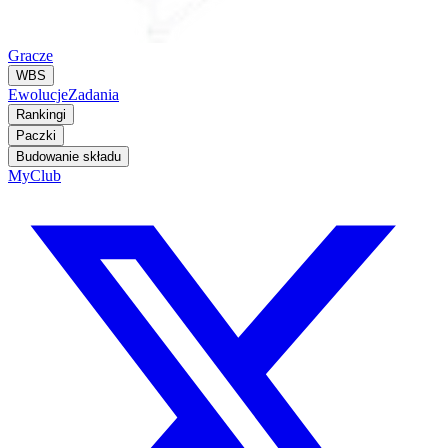
Gracze
WBS
Ewolucje
Zadania
Rankingi
Paczki
Budowanie składu
MyClub