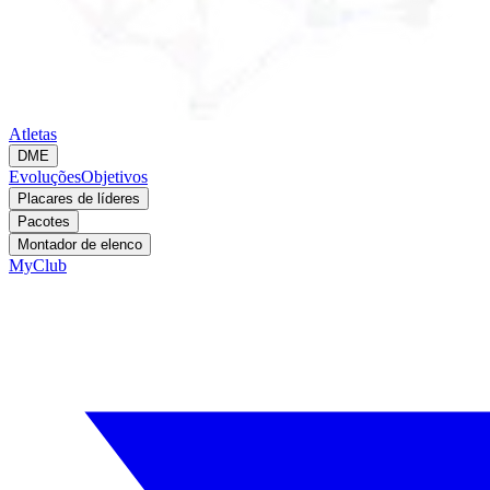
Atletas
DME
Evoluções
Objetivos
Placares de líderes
Pacotes
Montador de elenco
MyClub