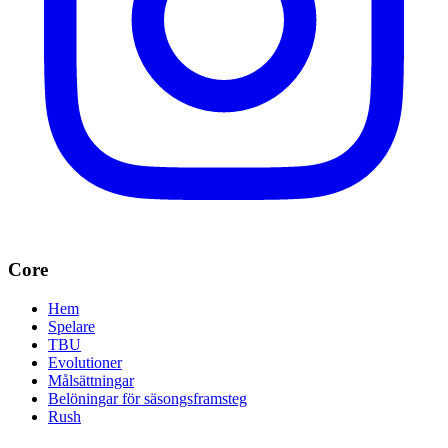
Core
Hem
Spelare
TBU
Evolutioner
Målsättningar
Belöningar för säsongsframsteg
Rush