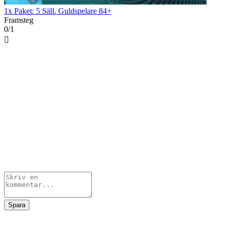
1x Paket: 5 Säll. Guldspelare 84+
Framsteg
0/1

Spara