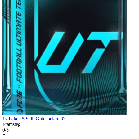
1x Paket: 5 Säll. Guldspelare 83+
Framsteg
0/5
