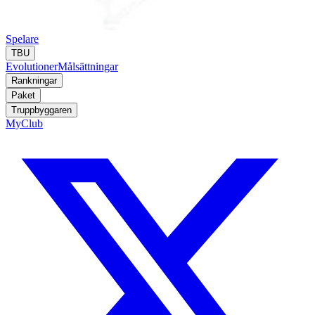
Spelare
TBU
Evolutioner
Målsättningar
Rankningar
Paket
Truppbyggaren
MyClub