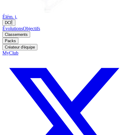
Élém. j.
DCÉ
Évolutions
Objectifs
Classements
Packs
Créateur d'équipe
MyClub