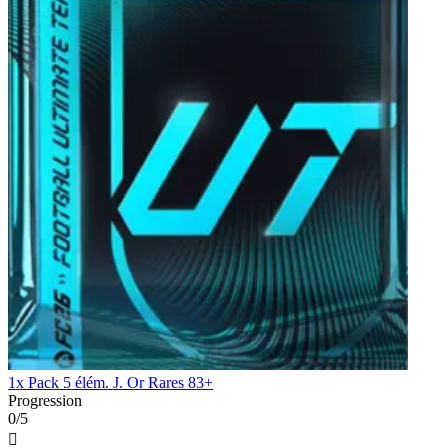
1x Pack 5 élém. J. Or Rares 83+
Progression
0/5
