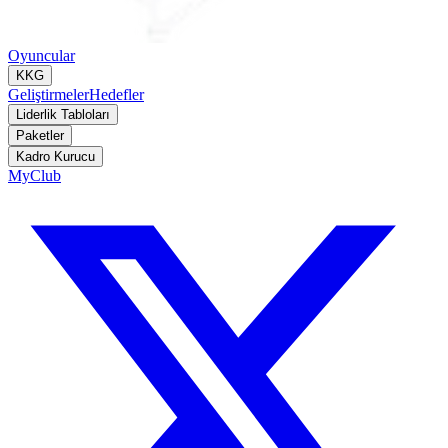
Oyuncular
KKG
Geliştirmeler
Hedefler
Liderlik Tabloları
Paketler
Kadro Kurucu
MyClub