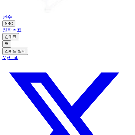
선수
SBC
진화
목표
순위표
팩
스쿼드 빌더
MyClub