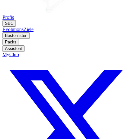
Profis
SBC
Evolutions
Ziele
Bestenlisten
Packs
Assistent
MyClub