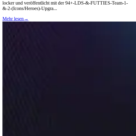
locker und veröffentlicht mit der 94+-LDS-&-FUTTIES-Team-1-
&-2-(Icons/Heroes)-Upgra
...
Mehr lesen
→