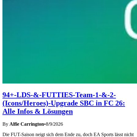
94+-LDS-&-FUTTIES-Team-1-&-2-
(Icons/Heroes)-Upgrade SBC in FC 26:
Alle Infos & Lösungen
By
Alfie Carrington
•
8/9/2026
Die FUT-Saison neigt sich dem Ende zu, doch EA Sports lässt nicht