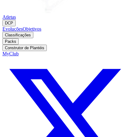
Atletas
DCP
Evoluções
Objetivos
Classificações
Packs
Construtor de Plantéis
MyClub