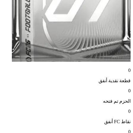
0
قطعة نقدية
أنفق
0
الحزم
تم فتحه
0
نقاط FC
أنفق
0