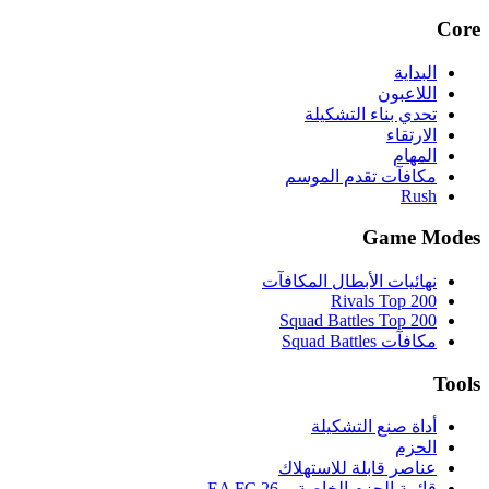
Core
البداية
اللاعبون
تحدي بناء التشكيلة
الارتقاء
المهام
مكافآت تقدم الموسم
Rush
Game Modes
نهائيات الأبطال المكافآت
Rivals Top 200
Squad Battles Top 200
مكافآت Squad Battles
Tools
أداة صنع التشكيلة
الحزم
عناصر قابلة للاستهلاك
قائمة الحزم الخاصة بـ EA FC 26