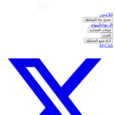
اللاعبون
تحدي بناء التشكيلة
الارتقاء
المهام
لوحات الصدارة
الحزم
أداة صنع التشكيلة
MyClub