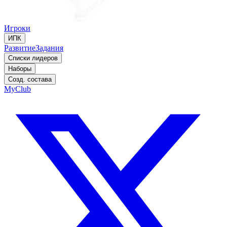
Игроки
ИПК
Развитие
Задания
Списки лидеров
Наборы
Созд. состава
MyClub