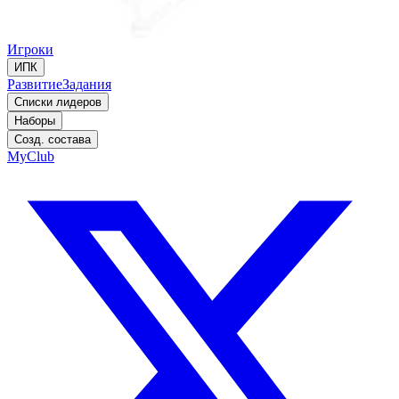
Игроки
ИПК
Развитие
Задания
Списки лидеров
Наборы
Созд. состава
MyClub