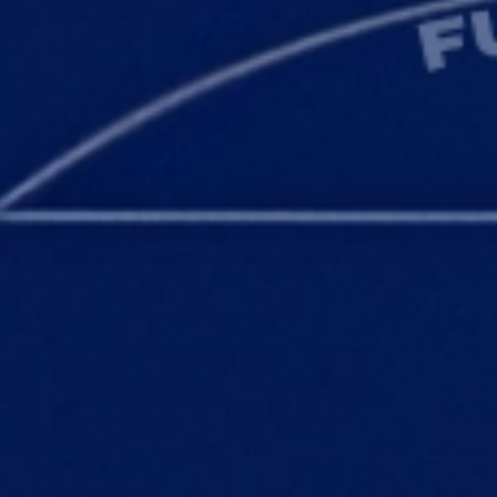
Instagram
Созд. состава