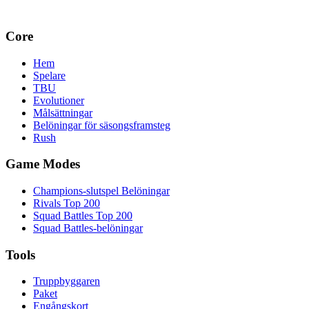
Core
Hem
Spelare
TBU
Evolutioner
Målsättningar
Belöningar för säsongsframsteg
Rush
Game Modes
Champions-slutspel Belöningar
Rivals Top 200
Squad Battles Top 200
Squad Battles-belöningar
Tools
Truppbyggaren
Paket
Engångskort