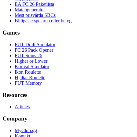
EA FC 26 Paketlista
Matchgenerator
Mest prisvärda SBCs
Billigaste spelarna efter betyg
Games
FUT Draft Simulator
FC 26 Pack Opener
FUT Spins 26
Higher or Lower
Kortval Simulator
Ikon Roulette
Hjältar Roulette
FUT Memory
Resources
Articles
Company
MyClub.gg
Kontakt