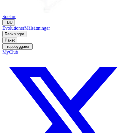
Spelare
TBU
Evolutioner
Målsättningar
Rankningar
Paket
Truppbyggaren
MyClub