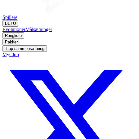
Spillere
BETU
Evolutioner
Målsætninger
Rangliste
Pakker
Trup-sammensætning
MyClub