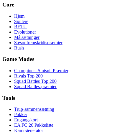
Core
Hjem
Spillere
BETU
Evolutioner
Målsætninger
Sæsonfremskridtspræmier
Rush
Game Modes
Champions: Slutspil Præmier
Rivals Top 200
Squad Battles Top 200
Squad Battles-præmier
Tools
Trup-sammensætning
Pakker
Engangskort
EA FC 26 Pakkeliste
Kampgenerator