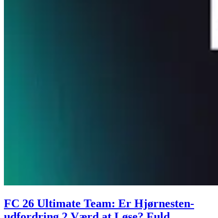
FC 26 Ultimate Team: Er Hjørnesten-
udfordring 2 Værd at Løse? Fuld