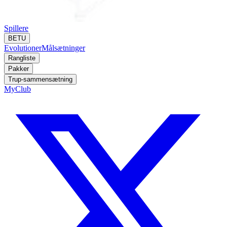
Spillere
BETU
Evolutioner
Målsætninger
Rangliste
Pakker
Trup-sammensætning
MyClub