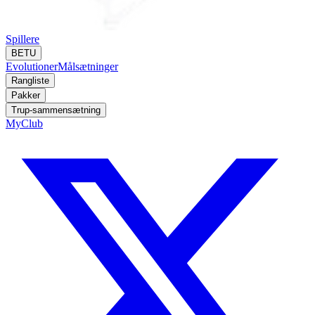
Spillere
BETU
Evolutioner
Målsætninger
Rangliste
Pakker
Trup-sammensætning
MyClub