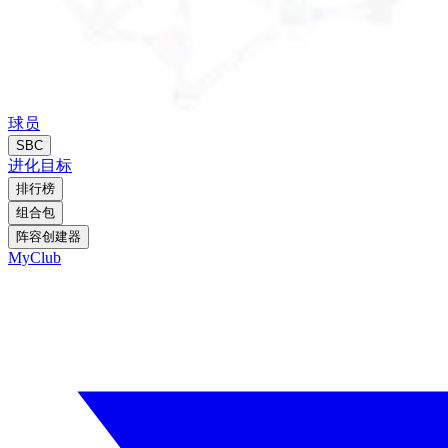
球员
SBC
进化
目标
排行榜
组合包
阵容创建器
MyClub