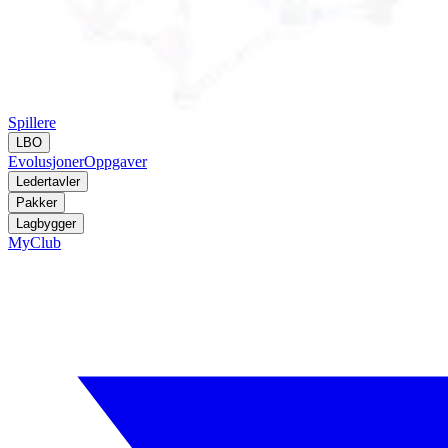
Spillere
LBO
Evolusjoner
Oppgaver
Ledertavler
Pakker
Lagbygger
MyClub