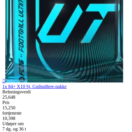

1x 84+ X10 Sj. Gullspillere-pakke
Belnningsverdi
25,648
Pris
15,250
fortjeneste
10,398
Utløper om
7 dg. og 36 t