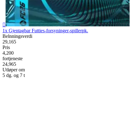

1x Gjentagbar Futties-forsyninger-spillerpk.
Belnningsverdi
29,165
Pris
4,200
fortjeneste
24,965
Utløper om
5 dg. og 7 t