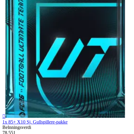

1x 85+ X10 Sj. Gullspillere-pakke
Belnningsverdi
78,551