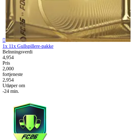

1x 11x Gullspillere-pakke
Belnningsverdi
4,954
Pris
2,000
fortjeneste
2,954
Utløper om
-24 min.