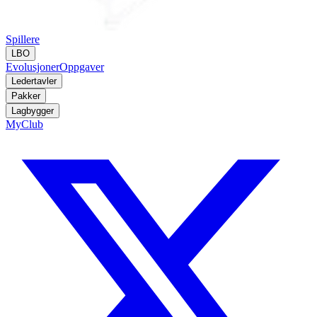
Spillere
LBO
Evolusjoner
Oppgaver
Ledertavler
Pakker
Lagbygger
MyClub