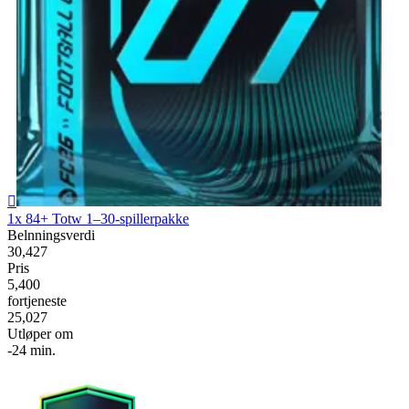

1x 84+ Totw 1–30-spillerpakke
Belnningsverdi
30,427
Pris
5,400
fortjeneste
25,027
Utløper om
-24 min.