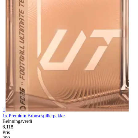

1x Premium Bronsespillerpakke
Belnningsverdi
6,118
Pris
200