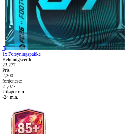

1x Forsyningspakke
Belnningsverdi
23,277
Pris
2,200
fortjeneste
21,077
Utløper om
-24 min.