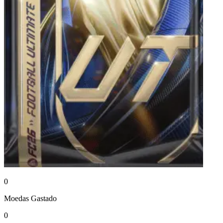
0
Moedas
Gastado
0