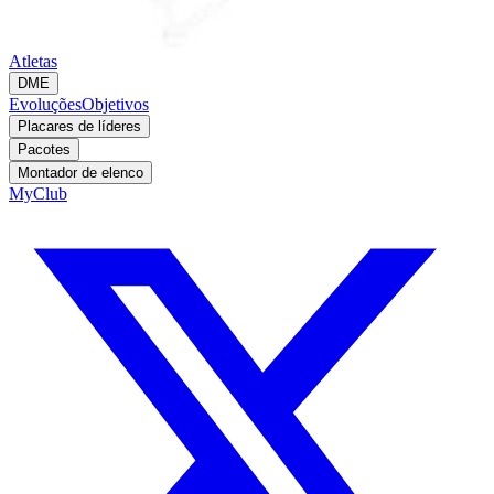
Atletas
DME
Evoluções
Objetivos
Placares de líderes
Pacotes
Montador de elenco
MyClub