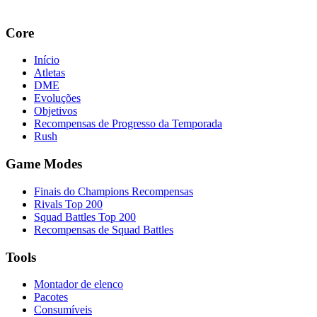
Core
Início
Atletas
DME
Evoluções
Objetivos
Recompensas de Progresso da Temporada
Rush
Game Modes
Finais do Champions Recompensas
Rivals Top 200
Squad Battles Top 200
Recompensas de Squad Battles
Tools
Montador de elenco
Pacotes
Consumíveis