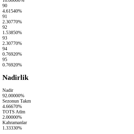
10.00000
%
90
4.61540
%
91
2.30770
%
92
1.53850
%
93
2.30770
%
94
0.76920
%
95
0.76920
%
Nadirlik
Nadir
92.00000
%
Sezonun Takm
4.66670
%
TOTS Atlm
2.00000
%
Kahramanlar
1.33330
%