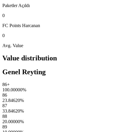
Paketler
Açıldı
0
FC Points
Harcanan
0
Avg. Value
Value distribution
Genel Reyting
86+
100.00000
%
86
23.84620
%
87
33.84620
%
88
20.00000
%
89