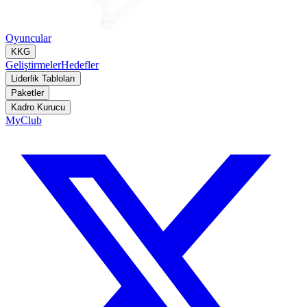
Oyuncular
KKG
Geliştirmeler
Hedefler
Liderlik Tabloları
Paketler
Kadro Kurucu
MyClub