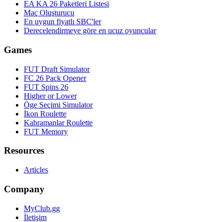
EA KA 26 Paketleri Listesi
Maç Oluşturucu
En uygun fiyatlı SBC'ler
Derecelendirmeye göre en ucuz oyuncular
Games
FUT Draft Simulator
FC 26 Pack Opener
FUT Spins 26
Higher or Lower
Öge Seçimi Simulator
İkon Roulette
Kahramanlar Roulette
FUT Memory
Resources
Articles
Company
MyClub.gg
İletişim