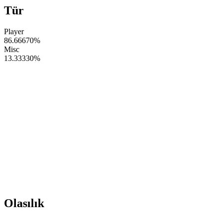
Tür
Player
86.66670
%
Misc
13.33330
%
Olasılık