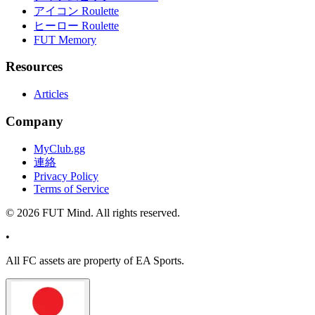
アイコン Roulette
ヒーロー Roulette
FUT Memory
Resources
Articles
Company
MyClub.gg
連絡
Privacy Policy
Terms of Service
©
2026
FUT Mind. All rights reserved.
•
All
FC
assets are property of EA Sports.